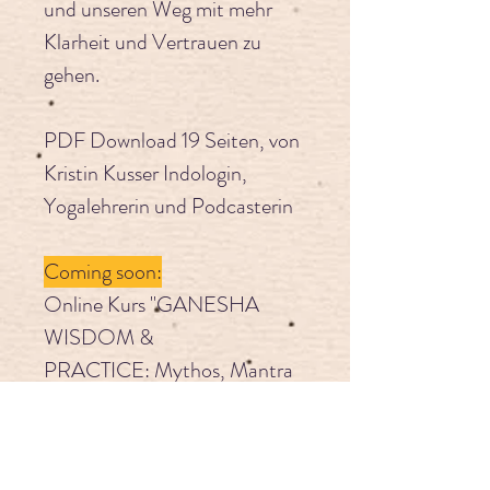
und unseren Weg mit mehr 
Klarheit und Vertrauen zu 
gehen.
PDF Download 19 Seiten, von 
Kristin Kusser Indologin, 
Yogalehrerin und Podcasterin
Coming soon:
Online Kurs "GANESHA 
WISDOM & 
PRACTICE: Mythos, Mantra 
& Superkräfte für Yoga und 
Alltag" 
Der Online-Kurs für Weisheit 