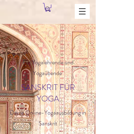
Für Yogalehrende und
Yogaübende
SANSKRIT FÜR
YOGA
Deine Online-Yogaausbildung in
Sanskrit