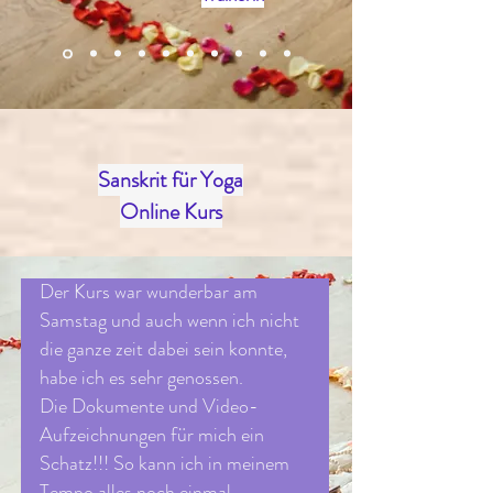
Sanskrit für Yoga
Online Kurs
Der Kurs war wunderbar am
Samstag und auch wenn ich nicht
die ganze zeit dabei sein konnte,
habe ich es sehr genossen.
Die Dokumente und Video-
Aufzeichnungen für mich ein
Schatz!!! So kann ich in meinem
Tempo alles noch einmal