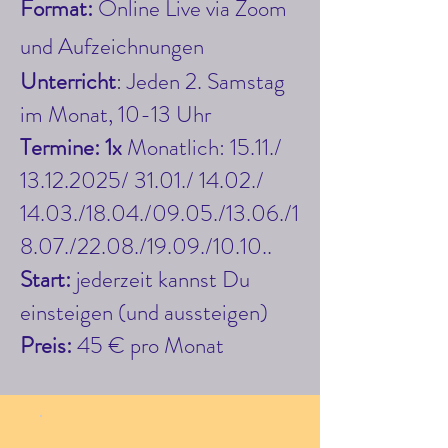
Format:
Online Live via Zoom
und Auf
zeichnungen
Unterricht
​:
Jeden 2. Samstag
im Monat, 10-13 Uhr
Termine: 1x
Monatlich: 15.11./
13.12.2025
/ 31.01./ 14.02./
14.03./18.04./09.05./13.06./1
8.07./22.08./19.09./10.10..
Start:
jederzeit kannst Du
einsteigen (und aussteigen)
Preis:
45 € pro Monat