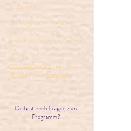
KONTAKT
Bei Fragen zum Programm
buche Dir ein kurzes
kostenloses Info-Gespräch mit
mir
über das
BOOKING TOOL
oder nimm
Kontakt
auf via
Instagram
Du hast noch Fragen zum
Programm?