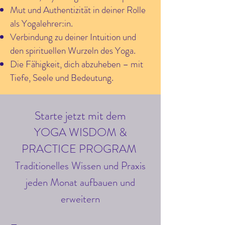
Mut und Authentizität in deiner Rolle
als Yogalehrer:in.
Verbindung zu deiner Intuition und
den spirituellen Wurzeln des Yoga.
Die Fähigkeit, dich abzuheben – mit
Tiefe, Seele und Bedeutung.
Starte jetzt mit dem
YOGA WISDOM &
PRACTICE PROGRAM
Traditionelles Wissen und Praxis
jeden Monat aufbauen und
erweitern