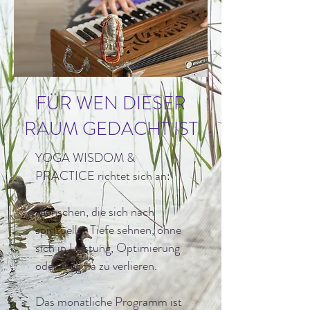
FÜR WEN DIESER
RAUM GEDACHT IST
YOGA WISDOM &
PRACTICE richtet sich an:
Menschen, die sich nach
spiritueller Tiefe sehnen, ohne
sich in Leistung, Optimierung
oder Dogma zu verlieren.
Das monatliche Programm ist