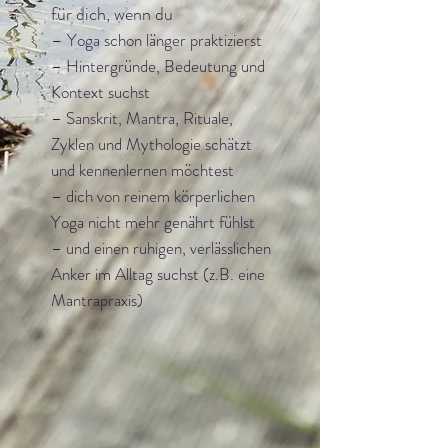
für dich, wenn du
–
Yoga schon länger praktizierst
– Hintergründe, Bedeutung und
Kontext suchst
– Sanskrit, Mantra, Rituale,
Zyklen und Mythologie schätzt
und kennenlernen möchtest
– dich von reinem körperlichen
Yoga nicht mehr genährt fühlst
– und einen ruhigen, verlässlichen
Anker im Alltag suchst (z.B. eine
Mantrapraxis)