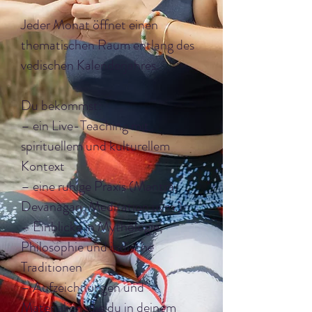
Jeder Monat öffnet einen
thematischen Raum entlang des
vedischen Kalenderjahres.
Du bekommst:
– ein Live-Teaching mit
spirituellem und kulturellem
Kontext
– eine ruhige Praxis (Mantra,
Devanagari, Meditation uvm.)
– Einblicke in Mythologie,
Philosophie und indische
Traditionen
– Aufzeichnungen und
Materialien, die du in deinem