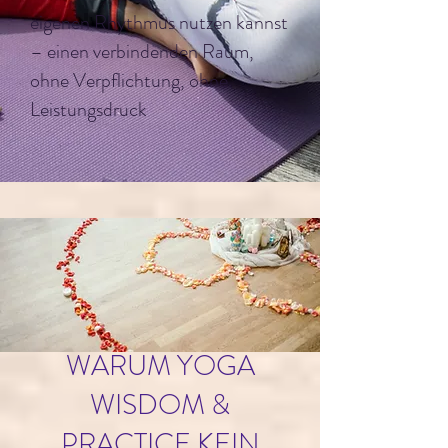
eigenen Rhythmus nutzen kannst
– einen verbindenden Raum,
ohne Verpflichtung, ohne
Leistungsdruck
WARUM
YOGA
WISDOM &
PRACTICE
KEIN